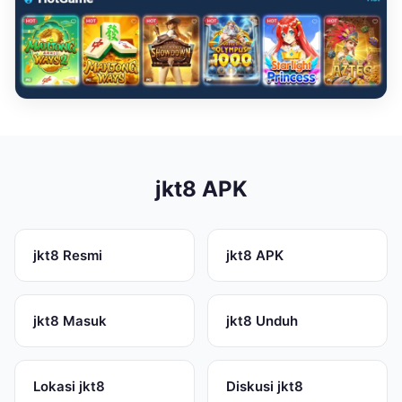
jkt8 APK
jkt8 Resmi
jkt8 APK
jkt8 Masuk
jkt8 Unduh
Lokasi jkt8
Diskusi jkt8