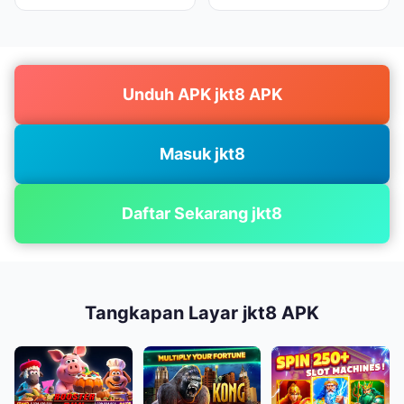
Unduh APK jkt8 APK
Masuk jkt8
Daftar Sekarang jkt8
Tangkapan Layar jkt8 APK