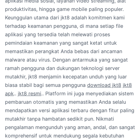
aplikasi media sosial, layanan video streaming, alat
produktivitas, hingga game mobile paling populer.
Keunggulan utama dari jkt8 adalah komitmen kami
terhadap keamanan pengguna, di mana setiap file
aplikasi yang tersedia telah melewati proses
pemindaian keamanan yang sangat ketat untuk
memastikan perangkat Anda bebas dari ancaman
malware atau virus. Dengan antarmuka yang sangat
ramah pengguna dan dukungan teknologi server
mutakhir, jkt8 menjamin kecepatan unduh yang luar
biasa stabil bagi semua pengguna
download jkt8
jkt8
apk
..
jkt8 resmi
.. Platform ini juga menyediakan sistem
pembaruan otomatis yang memastikan Anda selalu
mendapatkan versi aplikasi terbaru dengan fitur paling
mutakhir tanpa hambatan sedikit pun. Nikmati
pengalaman mengunduh yang aman, andal, dan sangat
komprehensif untuk mendukung segala kebutuhan