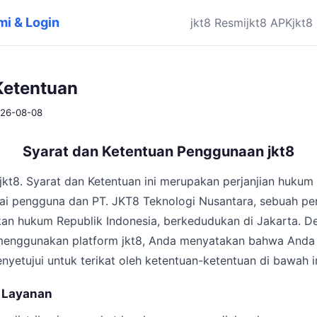
mi & Login
jkt8 Resmi
jkt8 APK
jkt8
Ketentuan
2026-08-08
Syarat dan Ketentuan Penggunaan jkt8
jkt8. Syarat dan Ketentuan ini merupakan perjanjian huku
ai pengguna dan PT. JKT8 Teknologi Nusantara, sebuah p
rkan hukum Republik Indonesia, berkedudukan di Jakarta. 
menggunakan platform jkt8, Anda menyatakan bahwa Anda
etujui untuk terikat oleh ketentuan-ketentuan di bawah in
p Layanan