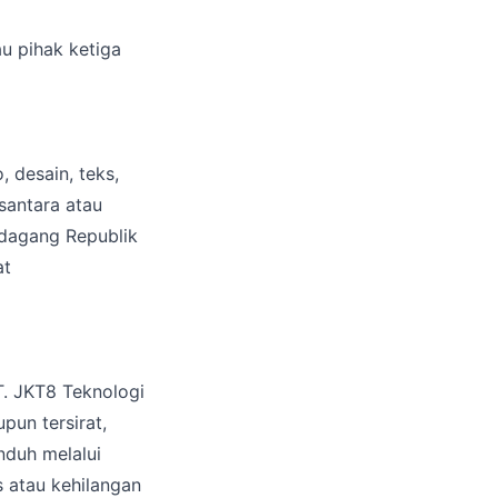
u pihak ketiga
 desain, teks,
santara atau
 dagang Republik
at
T. JKT8 Teknologi
pun tersirat,
nduh melalui
 atau kehilangan