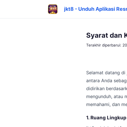
jkt8 - Unduh Aplikasi Res
Syarat dan 
Terakhir diperbarui: 
Selamat datang di 
antara Anda sebag
didirikan berdasa
mengunduh, atau 
memahami, dan meny
1. Ruang Lingku