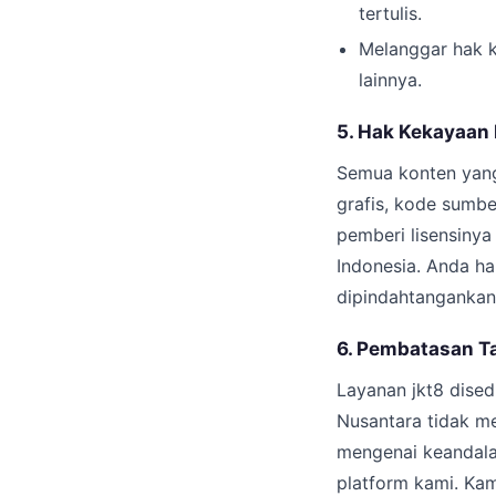
tertulis.
Melanggar hak k
lainnya.
5. Hak Kekayaan 
Semua konten yang 
grafis, kode sumbe
pemberi lisensiny
Indonesia. Anda han
dipindahtangankan
6. Pembatasan 
Layanan jkt8 dised
Nusantara tidak me
mengenai keandalan
platform kami. Kam