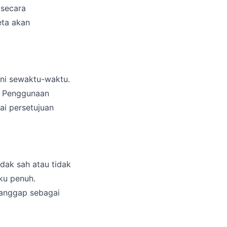
 secara
eta akan
ini sewaktu-waktu.
8. Penggunaan
ai persetujuan
dak sah atau tidak
ku penuh.
ianggap sebagai