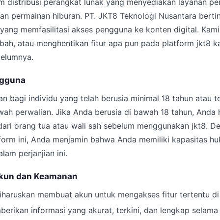
rm distribusi perangkat lunak yang menyediakan layanan p
dan permainan hiburan. PT. JKT8 Teknologi Nusantara berti
yang memfasilitasi akses pengguna ke konten digital. Kam
h, atau menghentikan fitur apa pun pada platform jkt8 k
belumnya.
ngguna
kan bagi individu yang telah berusia minimal 18 tahun atau 
wah perwalian. Jika Anda berusia di bawah 18 tahun, Anda 
dari orang tua atau wali sah sebelum menggunakan jkt8. D
orm ini, Anda menjamin bahwa Anda memiliki kapasitas h
lam perjanjian ini.
Akun dan Keamanan
haruskan membuat akun untuk mengakses fitur tertentu di 
erikan informasi yang akurat, terkini, dan lengkap selama