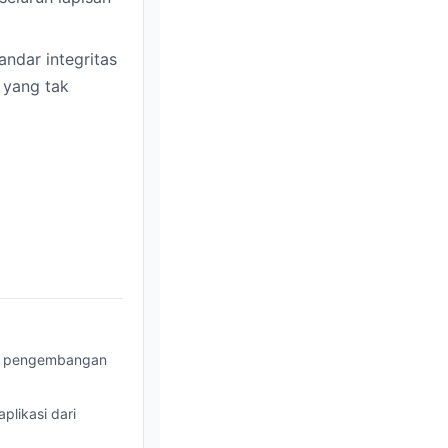
ndar integritas
 yang tak
da pengembangan
plikasi dari