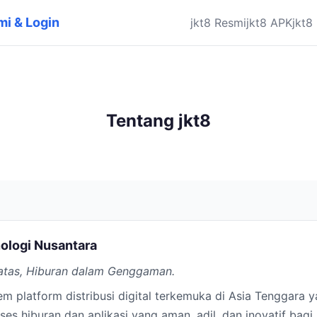
mi & Login
jkt8 Resmi
jkt8 APK
jkt8
Tentang jkt8
ologi Nusantara
Batas, Hiburan dalam Genggaman.
em platform distribusi digital terkemuka di Asia Tenggara 
s hiburan dan aplikasi yang aman, adil, dan inovatif bagi 