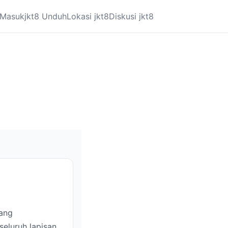
 Masuk
jkt8 Unduh
Lokasi jkt8
Diskusi jkt8
yang
seluruh lapisan