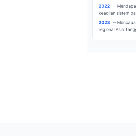
2022
-- Mendapat
keadilan sistem pa
2023
-- Mencapai
regional Asia Teng