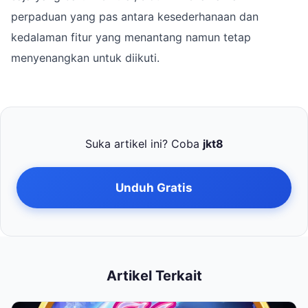
perpaduan yang pas antara kesederhanaan dan
kedalaman fitur yang menantang namun tetap
menyenangkan untuk diikuti.
Suka artikel ini? Coba
jkt8
Unduh Gratis
Artikel Terkait