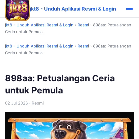
jkt8 - Unduh Aplikasi Resmi & Login
jkt8 - Unduh Aplikasi Resmi & Login
›
Resmi
›
898aa: Petualangan
Ceria untuk Pemula
jkt8 - Unduh Aplikasi Resmi & Login
›
Resmi
›
898aa: Petualangan
Ceria untuk Pemula
898aa: Petualangan Ceria
untuk Pemula
02 Jul 2026
· Resmi