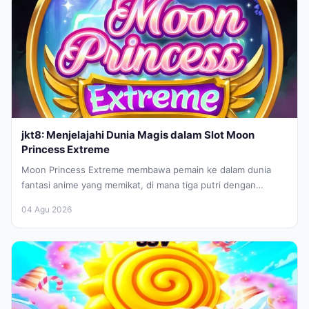
jkt8: Menjelajahi Dunia Magis dalam Slot Moon
Princess Extreme
Moon Princess Extreme membawa pemain ke dalam dunia
fantasi anime yang memikat, di mana tiga putri dengan
kekuatan magis menjadi...
04 Agu 2026