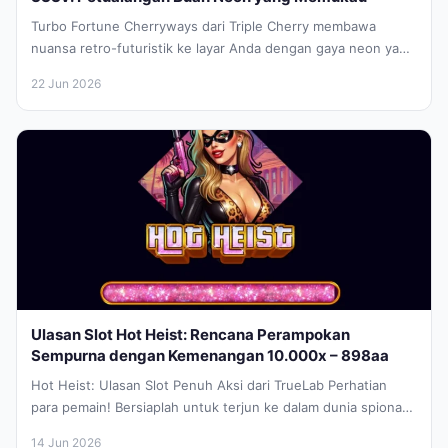
Turbo Fortune Cherryways dari Triple Cherry membawa
nuansa retro-futuristik ke layar Anda dengan gaya neon yang
memukau. Game ini menggabungkan...
22 Jun 2026
Ulasan Slot Hot Heist: Rencana Perampokan
Sempurna dengan Kemenangan 10.000x – 898aa
Hot Heist: Ulasan Slot Penuh Aksi dari TrueLab Perhatian
para pemain! Bersiaplah untuk terjun ke dalam dunia spionase
berisiko tinggi...
14 Jun 2026