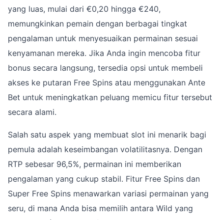
yang luas, mulai dari €0,20 hingga €240,
memungkinkan pemain dengan berbagai tingkat
pengalaman untuk menyesuaikan permainan sesuai
kenyamanan mereka. Jika Anda ingin mencoba fitur
bonus secara langsung, tersedia opsi untuk membeli
akses ke putaran Free Spins atau menggunakan Ante
Bet untuk meningkatkan peluang memicu fitur tersebut
secara alami.
Salah satu aspek yang membuat slot ini menarik bagi
pemula adalah keseimbangan volatilitasnya. Dengan
RTP sebesar 96,5%, permainan ini memberikan
pengalaman yang cukup stabil. Fitur Free Spins dan
Super Free Spins menawarkan variasi permainan yang
seru, di mana Anda bisa memilih antara Wild yang